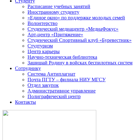
Студенту
Расписание учебных занятий
Иностранному студенту
«Единое окно» по поддержке молодых семей
Волонтерство
Студенческий медиацентр «МедиаФокус»
Арт-центр «Притяжение»
Студенческий Спортивный клуб «Буревестник»
Студтуризм
Центр карьеры
Научно-техническая библиотека
Защищай Родину в войсках беспилотных систем
Сотруднику
Система Антиплагиат
Почта ПГТУ – филиала НИУ МГСУ
Отдел закупок
Административное управление
Полиграфический центр
Контакты