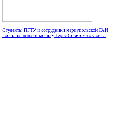
Студенты ПГТУ и сотрудники мариупольской ГАИ
восстанавливают могилу Героя Советского Союза
Университет
Новости
Видеоканал ПГТУ – ФИЛИАЛА НИУ МГСУ
Институты и факультеты
История
Гранты и проекты
Национальные проекты Ро​ссии
Ученый совет
Наука и образование против терроризма и
экстремизма
Противодействие коррупции
Сведения о доходах