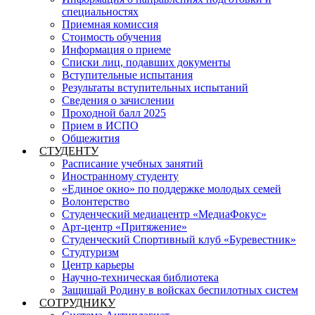
специальностях
Приемная комиссия
Стоимость обучения
Информация о приеме
Списки лиц, подавших документы
Вступительные испытания
Результаты вступительных испытаний
Сведения о зачислении
Проходной балл 2025
Прием в ИСПО
Общежития
СТУДЕНТУ
Расписание учебных занятий
Иностранному студенту
«Единое окно» по поддержке молодых семей
Волонтерство
Студенческий медиацентр «МедиаФокус»
Арт-центр «Притяжение»
Студенческий Спортивный клуб «Буревестник»
Студтуризм
Центр карьеры
Научно-техническая библиотека
Защищай Родину в войсках беспилотных систем
СОТРУДНИКУ