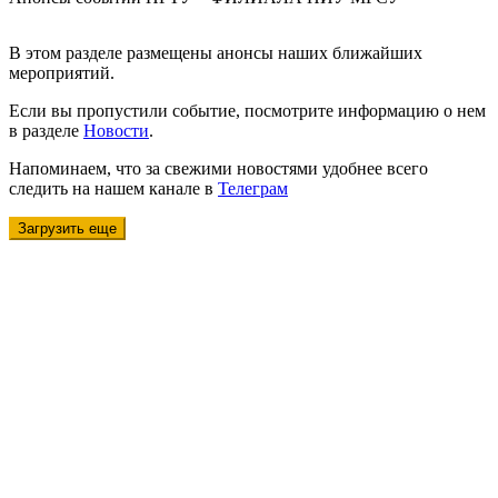
В этом разделе размещены анонсы наших ближайших
мероприятий.
Если вы пропустили событие, посмотрите информацию о нем
в разделе
Новости
.
Напоминаем, что за свежими новостями удобнее всего
следить на нашем канале в
Телеграм
Загрузить еще
Университет
Новости
Видеоканал ПГТУ – ФИЛИАЛА НИУ МГСУ
Институты и факультеты
История
Гранты и проекты
Национальные проекты Ро​ссии
Ученый совет