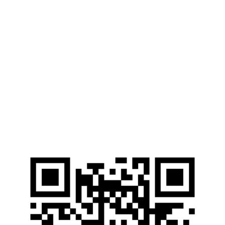
г. Мариуполь, ул. Университетская, 7
pgtu@mgsu.ru
Web-ресурсы
Электронные Библиотечные Системы
Электронный каталог НИУ МГСУ
Открытые образовательные ресурсы
Справочные правовые системы
Ресурсы наших партнеров
Мы в соцсетях