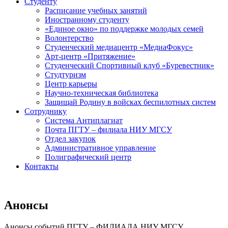
Студенту
Расписание учебных занятий
Иностранному студенту
«Единое окно» по поддержке молодых семей
Волонтерство
Студенческий медиацентр «МедиаФокус»
Арт-центр «Притяжение»
Студенческий Спортивный клуб «Буревестник»
Студтуризм
Центр карьеры
Научно-техническая библиотека
Защищай Родину в войсках беспилотных систем
Сотруднику
Система Антиплагиат
Почта ПГТУ – филиала НИУ МГСУ
Отдел закупок
Административное управление
Полиграфический центр
Контакты
Анонсы
Анонсы событий ПГТУ – ФИЛИАЛА НИУ МГСУ