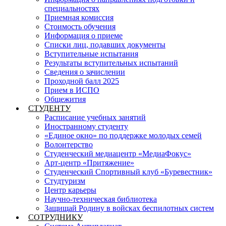
специальностях
Приемная комиссия
Стоимость обучения
Информация о приеме
Списки лиц, подавших документы
Вступительные испытания
Результаты вступительных испытаний
Сведения о зачислении
Проходной балл 2025
Прием в ИСПО
Общежития
СТУДЕНТУ
Расписание учебных занятий
Иностранному студенту
«Единое окно» по поддержке молодых семей
Волонтерство
Студенческий медиацентр «МедиаФокус»
Арт-центр «Притяжение»
Студенческий Спортивный клуб «Буревестник»
Студтуризм
Центр карьеры
Научно-техническая библиотека
Защищай Родину в войсках беспилотных систем
СОТРУДНИКУ