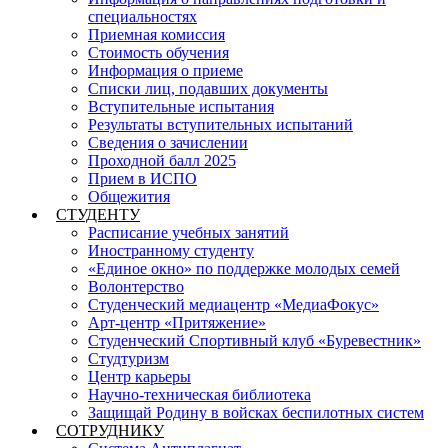
специальностях
Приемная комиссия
Стоимость обучения
Информация о приеме
Списки лиц, подавших документы
Вступительные испытания
Результаты вступительных испытаний
Сведения о зачислении
Проходной балл 2025
Прием в ИСПО
Общежития
СТУДЕНТУ
Расписание учебных занятий
Иностранному студенту
«Единое окно» по поддержке молодых семей
Волонтерство
Студенческий медиацентр «МедиаФокус»
Арт-центр «Притяжение»
Студенческий Спортивный клуб «Буревестник»
Студтуризм
Центр карьеры
Научно-техническая библиотека
Защищай Родину в войсках беспилотных систем
СОТРУДНИКУ