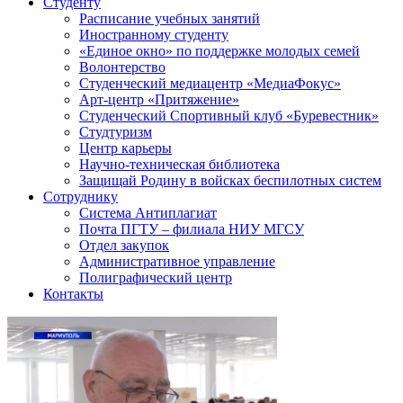
Студенту
Расписание учебных занятий
Иностранному студенту
«Единое окно» по поддержке молодых семей
Волонтерство
Студенческий медиацентр «МедиаФокус»
Арт-центр «Притяжение»
Студенческий Спортивный клуб «Буревестник»
Студтуризм
Центр карьеры
Научно-техническая библиотека
Защищай Родину в войсках беспилотных систем
Сотруднику
Система Антиплагиат
Почта ПГТУ – филиала НИУ МГСУ
Отдел закупок
Административное управление
Полиграфический центр
Контакты