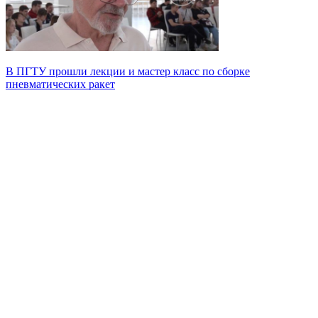
В ПГТУ прошли лекции и мастер класс по сборке
пневматических ракет
Университет
Новости
Видеоканал ПГТУ – ФИЛИАЛА НИУ МГСУ
Институты и факультеты
История
Гранты и проекты
Национальные проекты Ро​ссии
Ученый совет
Наука и образование против терроризма и
экстремизма
Противодействие коррупции
Сведения о доходах