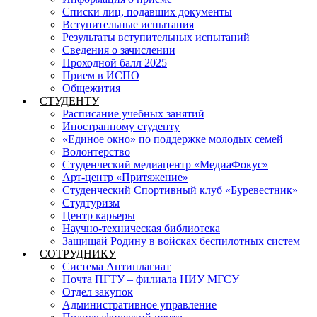
Списки лиц, подавших документы
Вступительные испытания
Результаты вступительных испытаний
Сведения о зачислении
Проходной балл 2025
Прием в ИСПО
Общежития
СТУДЕНТУ
Расписание учебных занятий
Иностранному студенту
«Единое окно» по поддержке молодых семей
Волонтерство
Студенческий медиацентр «МедиаФокус»
Арт-центр «Притяжение»
Студенческий Спортивный клуб «Буревестник»
Студтуризм
Центр карьеры
Научно-техническая библиотека
Защищай Родину в войсках беспилотных систем
СОТРУДНИКУ
Система Антиплагиат
Почта ПГТУ – филиала НИУ МГСУ
Отдел закупок
Административное управление