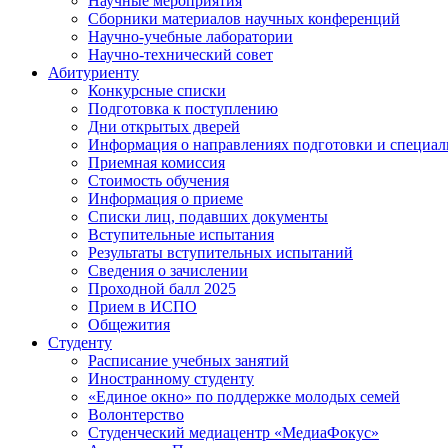
Научные мероприятия
Сборники материалов научных конференций
Научно-учебные лаборатории
Научно-технический совет
Абитуриенту
Конкурсные списки
Подготовка к поступлению
Дни открытых дверей
Информация о направлениях подготовки и специал
Приемная комиссия
Стоимость обучения
Информация о приеме
Списки лиц, подавших документы
Вступительные испытания
Результаты вступительных испытаний
Сведения о зачислении
Проходной балл 2025
Прием в ИСПО
Общежития
Студенту
Расписание учебных занятий
Иностранному студенту
«Единое окно» по поддержке молодых семей
Волонтерство
Студенческий медиацентр «МедиаФокус»