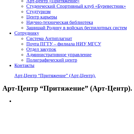
Арт-центр «Притяжение»
Студенческий Спортивный клуб «Буревестник»
Студтуризм
Центр карьеры
Научно-техническая библиотека
Защищай Родину в войсках беспилотных систем
Сотруднику
Система Антиплагиат
Почта ПГТУ – филиала НИУ МГСУ
Отдел закупок
Административное управление
Полиграфический центр
Контакты
Арт-Центр “Притяжение” (Арт-Центр).
Арт-Центр “Притяжение” (Арт-Центр).
Университет