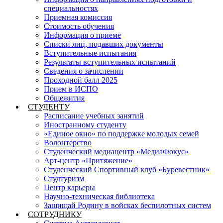
специальностях
Приемная комиссия
Стоимость обучения
Информация о приеме
Списки лиц, подавших документы
Вступительные испытания
Результаты вступительных испытаний
Сведения о зачислении
Проходной балл 2025
Прием в ИСПО
Общежития
СТУДЕНТУ
Расписание учебных занятий
Иностранному студенту
«Единое окно» по поддержке молодых семей
Волонтерство
Студенческий медиацентр «МедиаФокус»
Арт-центр «Притяжение»
Студенческий Спортивный клуб «Буревестник»
Студтуризм
Центр карьеры
Научно-техническая библиотека
Защищай Родину в войсках беспилотных систем
СОТРУДНИКУ