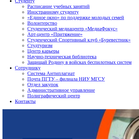
Студенту
Расписание учебных занятий
Иностранному студенту
«Единое окно» по поддержке молодых семей
Волонтерство
Студенческий медиацентр «МедиаФокус»
Арт-центр «Притяжение»
Студенческий Спортивный клуб «Буревестник»
Студтуризм
Центр карьеры
Научно-техническая библиотека
Защищай Родину в войсках беспилотных систем
Сотруднику
Система Антиплагиат
Почта ПГТУ – филиала НИУ МГСУ
Отдел закупок
Административное управление
Полиграфический центр
Контакты