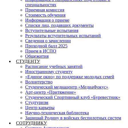
специальностях
Приемная комиссия
Стоимость обучения
Информация о приеме
Списки лиц, подавших документы
Вступительные испытания
Результаты вступительных испытаний
Сведения о зачислении
Проходной балл 2025
Прием в ИСПО
Общежития
СТУДЕНТУ
Расписание учебных занятий
Иностранному студенту
«Единое окно» по поддержке молодых семей
Волонтерство
Студенческий медиацентр «МедиаФокус»
Арт-центр «Притяжение»
Студенческий Спортивный клуб «Буревестник»
Студтуризм
Центр карьеры
Научно-техническая библиотека
Защищай Родину в войсках беспилотных систем
СОТРУДНИКУ