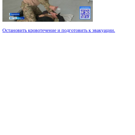
Остановить кровотечение и подготовить к эвакуации.
Университет
Новости
Видеоканал ПГТУ – ФИЛИАЛА НИУ МГСУ
Институты и факультеты
История
Гранты и проекты
Национальные проекты Ро​ссии
Ученый совет
Наука и образование против терроризма и
экстремизма
Противодействие коррупции
Сведения о доходах
Контактная информация