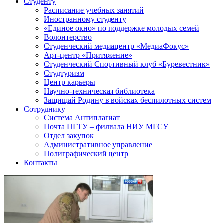
Студенту
Расписание учебных занятий
Иностранному студенту
«Единое окно» по поддержке молодых семей
Волонтерство
Студенческий медиацентр «МедиаФокус»
Арт-центр «Притяжение»
Студенческий Спортивный клуб «Буревестник»
Студтуризм
Центр карьеры
Научно-техническая библиотека
Защищай Родину в войсках беспилотных систем
Сотруднику
Система Антиплагиат
Почта ПГТУ – филиала НИУ МГСУ
Отдел закупок
Административное управление
Полиграфический центр
Контакты