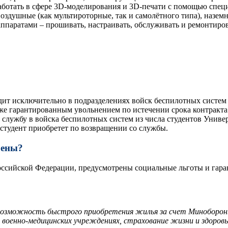
аботать в сфере 3D-моделирования и 3D-печати с помощью спе
оздушные (как мультироторные, так и самолётного типа), назем
ппаратами – прошивать, настраивать, обслуживать и ремонтиров
дит исключительно в подразделениях войск беспилотных систем
кже гарантированным увольнением по истечении срока контракт
службу в войска беспилотных систем из числа студентов Универ
 студент приобретет по возвращении со службы.
рены?
ссийской Федерации, предусмотрены социальные льготы и гаран
 возможность быстрого приобретения жилья за счет Миноборон
в военно-медицинских учреждениях, страхование жизни и здоро