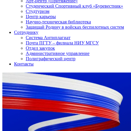
Арт-центр «Притяжение»
Студенческий Спортивный клуб «Буревестник»
Студтуризм
Центр карьеры
Научно-техническая библиотека
Защищай Родину в войсках беспилотных систем
Сотруднику
Система Антиплагиат
Почта ПГТУ – филиала НИУ МГСУ
Отдел закупок
Административное управление
Полиграфический центр
Контакты