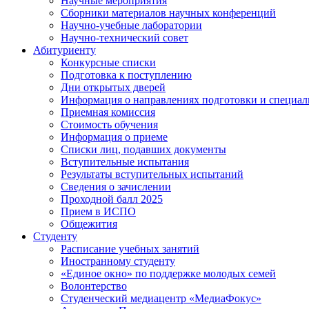
Научные мероприятия
Сборники материалов научных конференций
Научно-учебные лаборатории
Научно-технический совет
Абитуриенту
Конкурсные списки
Подготовка к поступлению
Дни открытых дверей
Информация о направлениях подготовки и специал
Приемная комиссия
Стоимость обучения
Информация о приеме
Списки лиц, подавших документы
Вступительные испытания
Результаты вступительных испытаний
Сведения о зачислении
Проходной балл 2025
Прием в ИСПО
Общежития
Студенту
Расписание учебных занятий
Иностранному студенту
«Единое окно» по поддержке молодых семей
Волонтерство
Студенческий медиацентр «МедиаФокус»