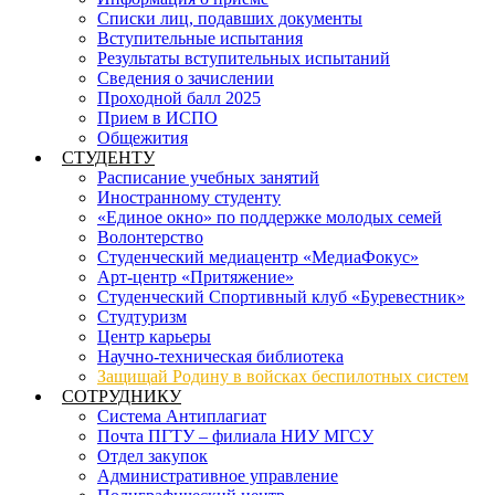
Списки лиц, подавших документы
Вступительные испытания
Результаты вступительных испытаний
Сведения о зачислении
Проходной балл 2025
Прием в ИСПО
Общежития
СТУДЕНТУ
Расписание учебных занятий
Иностранному студенту
«Единое окно» по поддержке молодых семей
Волонтерство
Студенческий медиацентр «МедиаФокус»
Арт-центр «Притяжение»
Студенческий Спортивный клуб «Буревестник»
Студтуризм
Центр карьеры
Научно-техническая библиотека
Защищай Родину в войсках беспилотных систем
СОТРУДНИКУ
Система Антиплагиат
Почта ПГТУ – филиала НИУ МГСУ
Отдел закупок
Административное управление