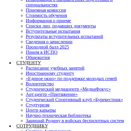
специальностях
Приемная комиссия
Стоимость обучения
Информация о приеме
Списки лиц, подавших документы
Вступительные испытания
Результаты вступительных испытаний
Сведения о зачислении
Проходной балл 2025
Прием в ИСПО
Общежития
СТУДЕНТУ
Расписание учебных занятий
Иностранному студенту
«Единое окно» по поддержке молодых семей
Волонтерство
Студенческий медиацентр «МедиаФокус»
Арт-центр «Притяжение»
Студенческий Спортивный клуб «Буревестник»
Студтуризм
Центр карьеры
Научно-техническая библиотека
Защищай Родину в войсках беспилотных систем
СОТРУДНИКУ