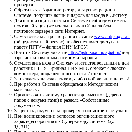
проверки.
Обратиться к Администратору для регистрации в
Системе, получить логин и пароль для входа в Систему.
Для организации доступа к Системе необходимо иметь
почтовый ящик (желательно личный) на любом
почтовом сервере в сети Интернет.
Самостоятельная регистрация на сайте
www.antiplagiat.ru
(общедоступный ресурс) не обеспечивает доступа к
пакету ПГТУ – филиал НИУ МГСУ!
Войти в Систему на сайте
https://pstu-su.antiplagiat.ru/
под
зарегистрированным логином и паролем.
Осуществить вход в Систему зарегистрированный в ней
работник ПГТУ – филиал НИУ МГСУ может с любого
компьютера, подключенного к сети Интернет.
Запрещается передавать кому-либо свой логин и пароль!
При работе в Системе обращаться к Методическим
материалам.
Организовать систему хранения документов (дерево
папок с документами) в разделе «Собственные
документы».
Загрузить документ на проверку и посмотреть результат.
При возникновении вопросов организационного
характера обратиться к Супервизору системы (ауд.
1Д.311).
При возникновении технических проблем (сбоях в