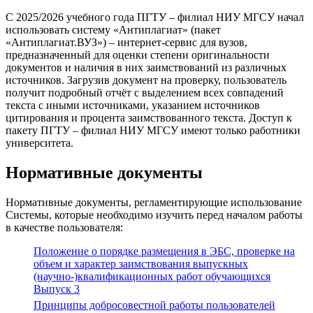
С 2025/2026 учебного года ПГТУ – филиал НИУ МГСУ начал
использовать систему «Антиплагиат» (пакет
«Антиплагиат.ВУЗ») – интернет-сервис для вузов,
предназначенный для оценки степени оригинальности
документов и наличия в них заимствований из различных
источников. Загрузив документ на проверку, пользователь
получит подробный отчёт с выделением всех совпадений
текста с иными источниками, указанием источников
цитирования и процента заимствованного текста. Доступ к
пакету ПГТУ – филиал НИУ МГСУ имеют только работники
университета.
Нормативные документы
Нормативные документы, регламентирующие использование
Системы, которые необходимо изучить перед началом работы
в качестве пользователя:
Положение о порядке размещения в ЭБС, проверке на
объем и характер заимствования выпускных
(научно-)квалификационных работ обучающихся
Выпуск 3
Принципы добросовестной работы пользователей