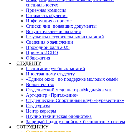
специальностях
Приемная комиссия
Стоимость обучения
Информация о приеме
Списки лиц, подавших документы
Вступительные испытания
Результаты вступительных испытаний
Сведения о зачислении
Проходной балл 2025
Прием в ИСПО
Общежития
СТУДЕНТУ
Расписание учебных занятий
Иностранному студенту
«Единое окно» по поддержке молодых семей
Волонтерство
Студенческий медиацентр «МедиаФокус»
Арт-центр «Притяжение»
Студенческий Спортивный клуб «Буревестник»
Студтуризм
Центр карьеры
Научно-техническая библиотека
Защищай Родину в войсках беспилотных систем
СОТРУДНИКУ