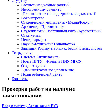
Студенту
Расписание учебных занятий
Иностранному студенту
«Единое окно» по поддержке молодых семей
Волонтерство
Студенческий медиацентр «МедиаФокус»
Арт-центр «Притяжение»
Студенческий Спортивный клуб «Буревестник»
Студтуризм
Центр карьеры
Научно-техническая библиотека
Защищай Родину в войсках беспилотных систем
Сотруднику
Система Антиплагиат
Почта ПГТУ – филиала НИУ МГСУ
Отдел закупок
Административное управление
Полиграфический центр
Контакты
Проверка работ на наличие
заимствований
Вход в систему Антиплагиат.ВУЗ