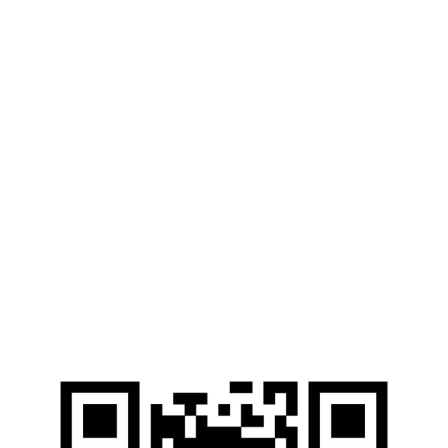
Общежития
Дни открытых дверей
Контакты
г. Мариуполь, ул. Университетская, 7
pgtu@mgsu.ru
Web-ресурсы
Электронные Библиотечные Системы
Электронный каталог НИУ МГСУ
Открытые образовательные ресурсы
Справочные правовые системы
Ресурсы наших партнеров
Мы в соцсетях