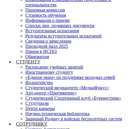
специальностях
Приемная комиссия
Стоимость обучения
Информация о приеме
Списки лиц, подавших документы
Вступительные испытания
Результаты вступительных испытаний
Сведения о зачислении
Проходной балл 2025
Прием в ИСПО
Общежития
СТУДЕНТУ
Расписание учебных занятий
Иностранному студенту
«Единое окно» по поддержке молодых семей
Волонтерство
Студенческий медиацентр «МедиаФокус»
Арт-центр «Притяжение»
Студенческий Спортивный клуб «Буревестник»
Студтуризм
Центр карьеры
Научно-техническая библиотека
Защищай Родину в войсках беспилотных систем
СОТРУДНИКУ