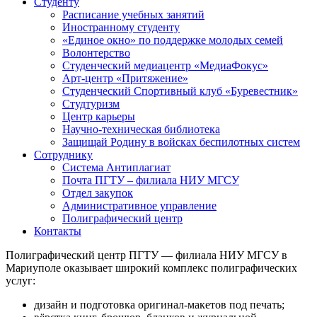
Студенту
Расписание учебных занятий
Иностранному студенту
«Единое окно» по поддержке молодых семей
Волонтерство
Студенческий медиацентр «МедиаФокус»
Арт-центр «Притяжение»
Студенческий Спортивный клуб «Буревестник»
Студтуризм
Центр карьеры
Научно-техническая библиотека
Защищай Родину в войсках беспилотных систем
Сотруднику
Система Антиплагиат
Почта ПГТУ – филиала НИУ МГСУ
Отдел закупок
Административное управление
Полиграфический центр
Контакты
Полиграфический центр ПГТУ — филиала НИУ МГСУ в
Мариуполе оказывает широкий комплекс полиграфических
услуг:
дизайн и подготовка оригинал‑макетов под печать;