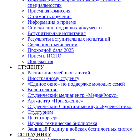
специальностях
Приемная комиссия
Стоимость обучения
Информация о приеме
Списки лиц, подавших документы
Вступительные испытания
Результаты вступительных испытаний
Сведения о зачислении
Проходной балл 2025
Прием в ИСПО
Общежития
СТУДЕНТУ
Расписание учебных занятий
Иностранному студенту
«Единое окно» по поддержке молодых семей
Волонтерство
Студенческий медиацентр «МедиаФокус»
Арт-центр «Притяжение»
Студенческий Спортивный клуб «Буревестник»
Студтуризм
Центр карьеры
Научно-техническая библиотека
Защищай Родину в войсках беспилотных систем
СОТРУДНИКУ