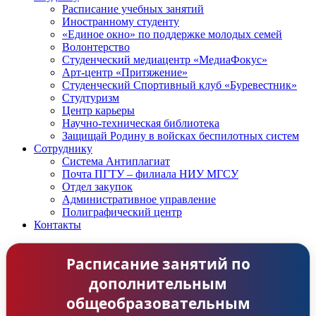
Расписание учебных занятий
Иностранному студенту
«Единое окно» по поддержке молодых семей
Волонтерство
Студенческий медиацентр «МедиаФокус»
Арт-центр «Притяжение»
Студенческий Спортивный клуб «Буревестник»
Студтуризм
Центр карьеры
Научно-техническая библиотека
Защищай Родину в войсках беспилотных систем
Сотруднику
Система Антиплагиат
Почта ПГТУ – филиала НИУ МГСУ
Отдел закупок
Административное управление
Полиграфический центр
Контакты
Расписание занятий по
дополнительным
общеобразовательным