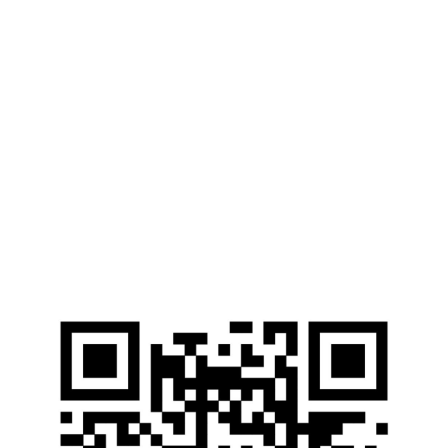
Контакты
г. Мариуполь, ул. Университетская, 7
pgtu@mgsu.ru
Web-ресурсы
Электронные Библиотечные Системы
Электронный каталог НИУ МГСУ
Открытые образовательные ресурсы
Справочные правовые системы
Ресурсы наших партнеров
Мы в соцсетях