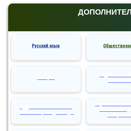
ДОПОЛНИТЕ
Русский язык
Обществозн
Подготовка к 
История
математи
Изучение компь
Аддитивные технологии
технологий 2Д
(3D- печать): вводный курс
изображен