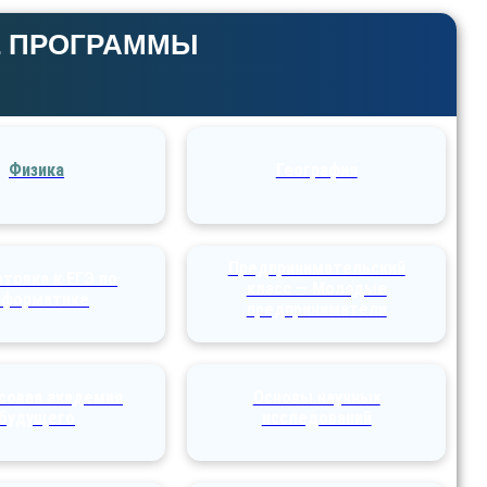
 ПРОГРАММЫ
Физика
География
Предпринимательский
товка к ЕГЭ по
класс — Молодые
нформатике
предприниматели
совая академия
Основы научных
будущего
исследований