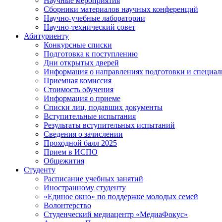
Научные мероприятия
Сборники материалов научных конференций
Научно-учебные лаборатории
Научно-технический совет
Абитуриенту
Конкурсные списки
Подготовка к поступлению
Дни открытых дверей
Информация о направлениях подготовки и специал
Приемная комиссия
Стоимость обучения
Информация о приеме
Списки лиц, подавших документы
Вступительные испытания
Результаты вступительных испытаний
Сведения о зачислении
Проходной балл 2025
Прием в ИСПО
Общежития
Студенту
Расписание учебных занятий
Иностранному студенту
«Единое окно» по поддержке молодых семей
Волонтерство
Студенческий медиацентр «МедиаФокус»