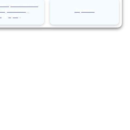
вая грамотность –
ь к успешному
Черчение
будущему