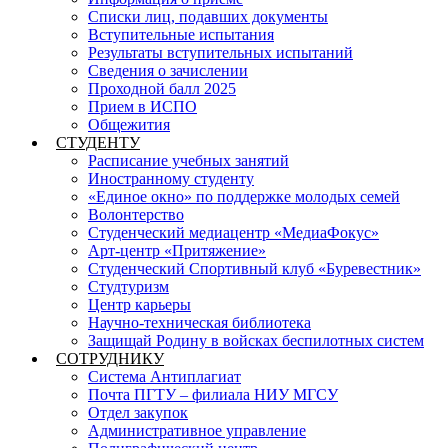
Списки лиц, подавших документы
Вступительные испытания
Результаты вступительных испытаний
Сведения о зачислении
Проходной балл 2025
Прием в ИСПО
Общежития
СТУДЕНТУ
Расписание учебных занятий
Иностранному студенту
«Единое окно» по поддержке молодых семей
Волонтерство
Студенческий медиацентр «МедиаФокус»
Арт-центр «Притяжение»
Студенческий Спортивный клуб «Буревестник»
Студтуризм
Центр карьеры
Научно-техническая библиотека
Защищай Родину в войсках беспилотных систем
СОТРУДНИКУ
Система Антиплагиат
Почта ПГТУ – филиала НИУ МГСУ
Отдел закупок
Административное управление