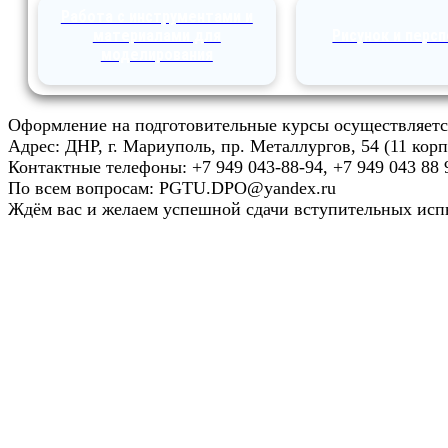
Работа с инструментами и
материалами для
Рисунок и перс
моделирования
Оформление на подготовительные курсы осуществляется
Адрес: ДНР, г. Мариуполь, пр. Металлургов, 54 (11 корп
Контактные телефоны: +7 949 043-88-94, +7 949 043 88 
По всем вопросам: PGTU.DPO@yandex.ru
Ждём вас и желаем успешной сдачи вступительных исп
Университет
Новости
Видеоканал ПГТУ – ФИЛИАЛА НИУ МГСУ
Институты и факультеты
История
Гранты и проекты
Национальные проекты Ро​ссии
Ученый совет