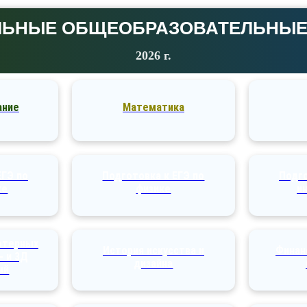
ЛЬНЫЕ ОБЩЕОБРАЗОВАТЕЛЬНЫЕ
2026 г.
ание
Математика
ЕГЭ по
Подготовка к ЕГЭ по
Подго
ке
физике
и
ютерных
История искусства и
Финан
- и 3Д
дизайна
ий