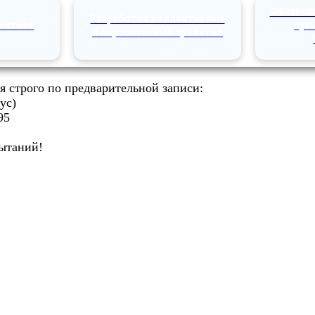
Финансо
Разработка коллективных
пектива
пут
и персональных проектов
 строго по предварительной записи:
ус)
95
ытаний!