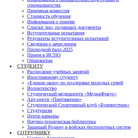
специальностях
Приемная комиссия
Стоимость обучения
Информация о приеме
Списки лиц, подавших документы
Вступительные испытания
Результаты вступительных испытаний
Сведения о зачислении
Проходной балл 2025
Прием в ИСПО
Общежития
СТУДЕНТУ
Расписание учебных занятий
Иностранному студенту
«Единое окно» по поддержке молодых семей
Волонтерство
Студенческий медиацентр «МедиаФокус»
Арт-центр «Притяжение»
Студенческий Спортивный клуб «Буревестник»
Студтуризм
Центр карьеры
Научно-техническая библиотека
Защищай Родину в войсках беспилотных систем
СОТРУДНИКУ