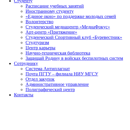
Студенту
Расписание учебных занятий
Иностранному студенту
«Единое окно» по поддержке молодых семей
Волонтерство
Студенческий медиацентр «МедиаФокус»
Арт-центр «Притяжение»
Студенческий Спортивный клуб «Буревестник»
Студтуризм
Центр карьеры
Научно-техническая библиотека
Защищай Родину в войсках беспилотных систем
Сотруднику
Система Антиплагиат
Почта ПГТУ – филиала НИУ МГСУ
Отдел закупок
Административное управление
Полиграфический центр
Контакты
Университет