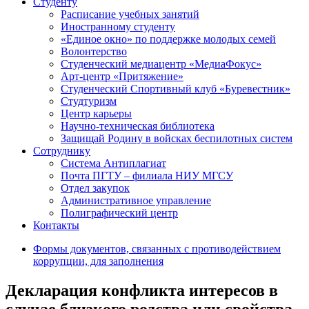
Студенту
Расписание учебных занятий
Иностранному студенту
«Единое окно» по поддержке молодых семей
Волонтерство
Студенческий медиацентр «МедиаФокус»
Арт-центр «Притяжение»
Студенческий Спортивный клуб «Буревестник»
Студтуризм
Центр карьеры
Научно-техническая библиотека
Защищай Родину в войсках беспилотных систем
Сотруднику
Система Антиплагиат
Почта ПГТУ – филиала НИУ МГСУ
Отдел закупок
Административное управление
Полиграфический центр
Контакты
Формы документов, связанных с противодействием
коррупции, для заполнения
Декларация конфликта интересов в
случае близкого родства или свойства