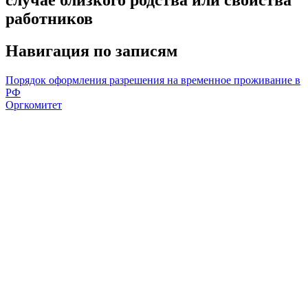
работников
Навигация по записям
Порядок оформления разрешения на временное проживание в
РФ
Оргкомитет
Университет
Новости
Видеоканал ПГТУ – ФИЛИАЛА НИУ МГСУ
Институты и факультеты
История
Гранты и проекты
Национальные проекты Ро​ссии
Ученый совет
Наука и образование против терроризма и
экстремизма
Противодействие коррупции