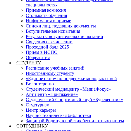
специальностях
Приемная комиссия
Стоимость обучения
Информация о приеме
Списки лиц, подавших документы
Вступительные испытания
Результаты вступительных испытаний
Сведения о зачислении
Проходной балл 2025
Прием в ИСПО
Общежития
СТУДЕНТУ
Расписание учебных занятий
Иностранному студенту
«Единое окно» по поддержке молодых семей
Волонтерство
Студенческий медиацентр «МедиаФокус»
Арт-центр «Притяжение»
Студенческий Спортивный клуб «Буревестник»
Студтуризм
Центр карьеры
Научно-техническая библиотека
Защищай Родину в войсках беспилотных систем
СОТРУДНИКУ