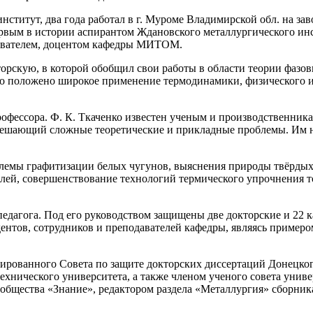
ститут, два года работал в г. Муроме Владимирской обл. на за
первым в истории аспирантом Ждановского металлургического ин
давателем, доцентом кафедры МИТОМ.
кторскую, в которой обобщил свои работы в области теории фазо
ыло положено широкое применение термодинамики, физического 
рофессора. Ф. К. Ткаченко известен ученым и производственник
о решающий сложные теоретические и прикладные проблемы. Им н
блемы графитизации белых чугунов, выяснения природы твёрдых
алей, совершенствование технологий термического упрочнения т
педагога. Под его руководством защищены две докторские и 22 
ентов, сотрудников и преподавателей кафедры, являясь пример
ированного Совета по защите докторских диссертаций Донецког
хнического университета, а также членом ученого совета универ
общества «Знание», редактором раздела «Металлургия» сборник