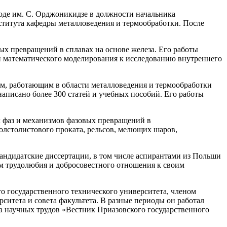
воде им. С. Орджоникидзе в должности начальника
ститута кафедры металловедения и термообработки. После
вых превращений в сплавах на основе железа. Его работы
и математического моделирования к исследованию внутреннего
ам, работающим в области металловедения и термообработки
аписано более 300 статей и учебных пособий. Его работы
 фаз и механизмов фазовых превращений в
олстолистового проката, рельсов, мелющих шаров,
кандидатские диссертации, в том числе аспирантами из Польши
ом трудолюбия и добросовестного отношения к своим
о государственного технического университета, членом
ситета и совета факультета. В разные периоды он работал
а научных трудов «Вестник Приазовского государственного