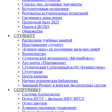
Списки лиц, подавших документы
Вступительные испытания
Результаты вступительных испытаний
Сведения о зачислении
Проходной балл 2025
Прием в ИСПО
Общежития
СТУДЕНТУ
Расписание учебных занятий
Иностранному студенту
«Единое окно» по поддержке молодых семей
Волонтерство
Студенческий медиацентр «МедиаФокус»
Арт-центр «Притяжение»
Студенческий Спортивный клуб «Буревестник»
Студтуризм
Центр карьеры
Научно-техническая библиотека
Защищай Родину в войсках беспилотных систем
СОТРУДНИКУ
Система Антиплагиат
Почта ПГТУ – филиала НИУ МГСУ
Отдел закупок
Административное управление