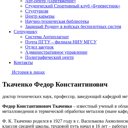
Арт-центр «Притяжение»
Студенческий Спортивный клуб «Буревестник»
Студтуризм
Центр карьеры
Научно-техническая библиотека
Защищай Родину в войсках беспилотных систем
Сотруднику
Система Антиплагиат
Почта ПГТУ – филиала НИУ МГСУ
Отдел закупок
Административное управление
Полиграфический центр
Контакты
История в лицах
Ткаченко Федор Константинович
доктор технических наук, профессор, заведующий кафедрой ме
Федор Константинович Ткаченко
– известный ученый в обла
металловедения и термической обработки металлов (ныне кафе
Ф. К. Ткаченко родился в 1927 году в с. Василькова Акмолинско
классов средней школы, трудовой путь начал в 16 лет – работал 