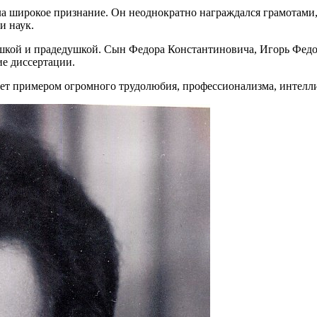
чила широкое признание. Он неоднократно награждался грамота
и наук.
кой и прадедушкой. Сын Федора Константиновича, Игорь Федоро
е диссертации.
дет примером огромного трудолюбия, профессионализма, интелл