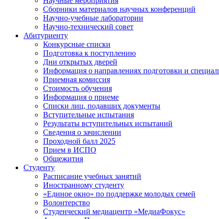
Научные мероприятия
Сборники материалов научных конференций
Научно-учебные лаборатории
Научно-технический совет
Абитуриенту
Конкурсные списки
Подготовка к поступлению
Дни открытых дверей
Информация о направлениях подготовки и специал
Приемная комиссия
Стоимость обучения
Информация о приеме
Списки лиц, подавших документы
Вступительные испытания
Результаты вступительных испытаний
Сведения о зачислении
Проходной балл 2025
Прием в ИСПО
Общежития
Студенту
Расписание учебных занятий
Иностранному студенту
«Единое окно» по поддержке молодых семей
Волонтерство
Студенческий медиацентр «МедиаФокус»