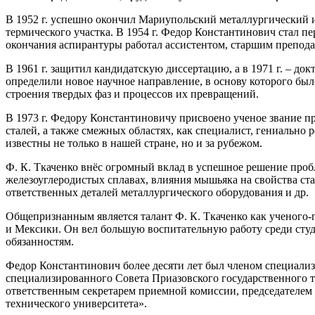
В 1952 г. успешно окончил Мариупольский металлургический ин
термического участка. В 1954 г. Федор Константинович стал 
окончания аспирантуры работал ассистентом, старшим препо
В 1961 г. защитил кандидатскую диссертацию, а в 1971 г. – до
определили новое научное направление, в основу которого б
строения твердых фаз и процессов их превращений.
В 1973 г. Федору Константиновичу присвоено ученое звание п
сталей, а также смежных областях, как специалист, гениальн
известны не только в нашей стране, но и за рубежом.
Ф. К. Ткаченко внёс огромный вклад в успешное решение про
железоуглеродистых сплавах, влияния мышьяка на свойства ст
ответственных деталей металлургического оборудования и др.
Общепризнанным является талант Ф. К. Ткаченко как ученого-
и Мексики. Он вел большую воспитательную работу среди студ
обязанностям.
Федор Константинович более десяти лет был членом специализ
специализированного Совета Приазовского государственного те
ответственным секретарем приемной комиссии, председателем 
технического университета».