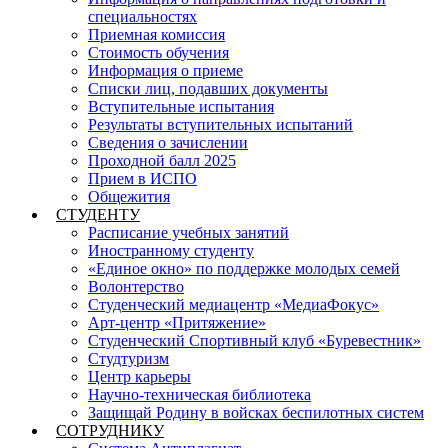
специальностях
Приемная комиссия
Стоимость обучения
Информация о приеме
Списки лиц, подавших документы
Вступительные испытания
Результаты вступительных испытаний
Сведения о зачислении
Проходной балл 2025
Прием в ИСПО
Общежития
СТУДЕНТУ
Расписание учебных занятий
Иностранному студенту
«Единое окно» по поддержке молодых семей
Волонтерство
Студенческий медиацентр «МедиаФокус»
Арт-центр «Притяжение»
Студенческий Спортивный клуб «Буревестник»
Студтуризм
Центр карьеры
Научно-техническая библиотека
Защищай Родину в войсках беспилотных систем
СОТРУДНИКУ