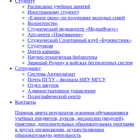
Студенту
Расписание учебных занятий
Иностранному студенту
«Единое окно» по поддержке молодых семей
Волонтерство
Студенческий медиацентр «МедиаФокус»
Арт-центр «Притяжение»
Студенческий Спортивный клуб «Буревестник»
Студтуризм
Центр карьеры
Научно-техническая библиотека
Защищай Родину в войсках беспилотных систем
Сотруднику
Система Антиплагиат
Почта ПГТУ – филиала НИУ МГСУ
Отдел закупок
Административное управление
Полиграфический центр
Контакты
Порядок зачета результатов освоения обучающимися
учебных предметов, курсов, дисциплин (модулей),
практики, дополнительных образовательных программ
в других организациях, осуществляющих
образовательную деятельность