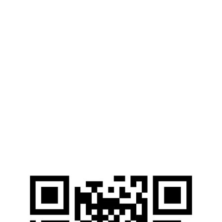
Дни открытых дверей
Контакты
г. Мариуполь, ул. Университетская, 7
pgtu@mgsu.ru
Web-ресурсы
Электронные Библиотечные Системы
Электронный каталог НИУ МГСУ
Открытые образовательные ресурсы
Справочные правовые системы
Ресурсы наших партнеров
Мы в соцсетях