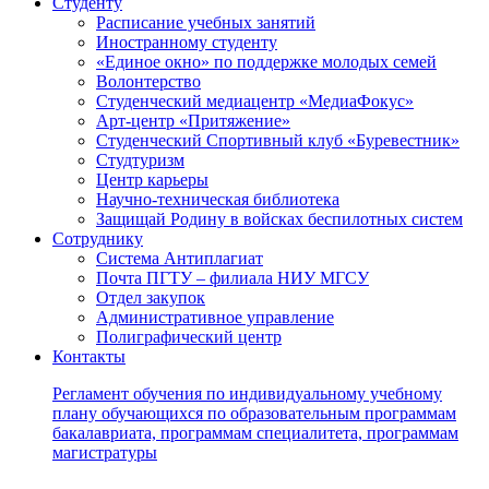
Студенту
Расписание учебных занятий
Иностранному студенту
«Единое окно» по поддержке молодых семей
Волонтерство
Студенческий медиацентр «МедиаФокус»
Арт-центр «Притяжение»
Студенческий Спортивный клуб «Буревестник»
Студтуризм
Центр карьеры
Научно-техническая библиотека
Защищай Родину в войсках беспилотных систем
Сотруднику
Система Антиплагиат
Почта ПГТУ – филиала НИУ МГСУ
Отдел закупок
Административное управление
Полиграфический центр
Контакты
Регламент обучения по индивидуальному учебному
плану обучающихся по образовательным программам
бакалавриата, программам специалитета, программам
магистратуры