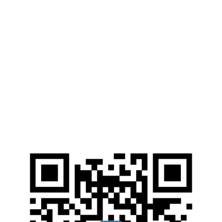
г. Мариуполь, ул. Университетская, 7
pgtu@mgsu.ru
Web-ресурсы
Электронные Библиотечные Системы
Электронный каталог НИУ МГСУ
Открытые образовательные ресурсы
Справочные правовые системы
Ресурсы наших партнеров
Мы в соцсетях