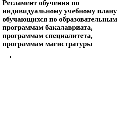
Регламент обучения по
индивидуальному учебному плану
обучающихся по образовательным
программам бакалавриата,
программам специалитета,
программам магистратуры
Университет
Новости
Видеоканал ПГТУ – ФИЛИАЛА НИУ МГСУ
Институты и факультеты
История
Гранты и проекты
Национальные проекты Ро​ссии
Ученый совет