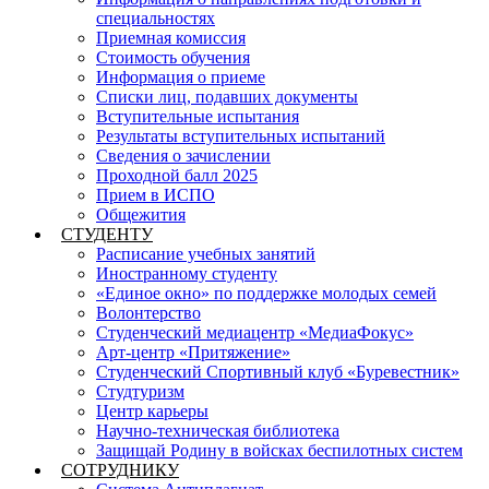
специальностях
Приемная комиссия
Стоимость обучения
Информация о приеме
Списки лиц, подавших документы
Вступительные испытания
Результаты вступительных испытаний
Сведения о зачислении
Проходной балл 2025
Прием в ИСПО
Общежития
СТУДЕНТУ
Расписание учебных занятий
Иностранному студенту
«Единое окно» по поддержке молодых семей
Волонтерство
Студенческий медиацентр «МедиаФокус»
Арт-центр «Притяжение»
Студенческий Спортивный клуб «Буревестник»
Студтуризм
Центр карьеры
Научно-техническая библиотека
Защищай Родину в войсках беспилотных систем
СОТРУДНИКУ