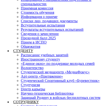
специальностях
Приемная комиссия
Стоимость обучения
Информация о приеме
Списки лиц, подавших документы
Вступительные испытания
Результаты вступительных испытаний
Сведения о зачислении
Проходной балл 2025
Прием в ИСПО
Общежития
СТУДЕНТУ
Расписание учебных занятий
Иностранному студенту
«Единое окно» по поддержке молодых семей
Волонтерство
Студенческий медиацентр «МедиаФокус»
Арт-центр «Притяжение»
Студенческий Спортивный клуб «Буревестник»
Студтуризм
Центр карьеры
Научно-техническая библиотека
Защищай Родину в войсках беспилотных систем
СОТРУДНИКУ