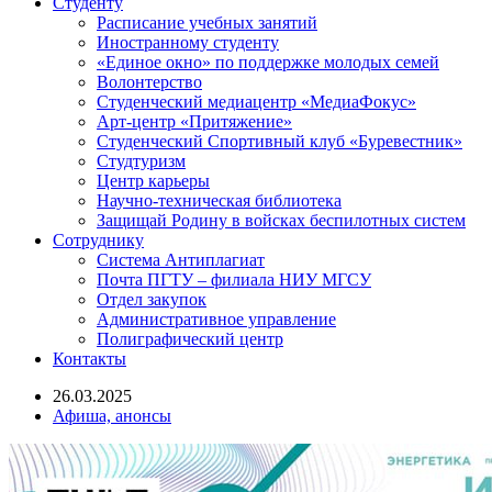
Студенту
Расписание учебных занятий
Иностранному студенту
«Единое окно» по поддержке молодых семей
Волонтерство
Студенческий медиацентр «МедиаФокус»
Арт-центр «Притяжение»
Студенческий Спортивный клуб «Буревестник»
Студтуризм
Центр карьеры
Научно-техническая библиотека
Защищай Родину в войсках беспилотных систем
Сотруднику
Система Антиплагиат
Почта ПГТУ – филиала НИУ МГСУ
Отдел закупок
Административное управление
Полиграфический центр
Контакты
26.03.2025
Афиша, анонсы