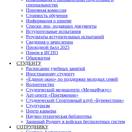
специальностях
Приемная комиссия
Стоимость обучения
Информация о приеме
Списки лиц, подавших документы
Вступительные испытания
Результаты вступительных испытаний
Сведения о зачислении
Проходной балл 2025
Прием в ИСПО
Общежития
СТУДЕНТУ
Расписание учебных занятий
Иностранному студенту
«Единое окно» по поддержке молодых семей
Волонтерство
Студенческий медиацентр «МедиаФокус»
Арт-центр «Притяжение»
Студенческий Спортивный клуб «Буревестник»
Студтуризм
Центр карьеры
Научно-техническая библиотека
Защищай Родину в войсках беспилотных систем
СОТРУДНИКУ