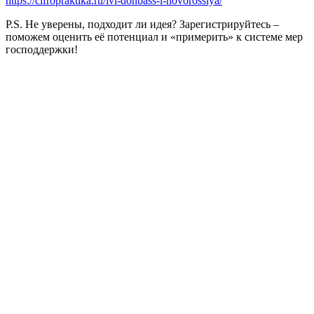
https://cifropraktika.ru/ivi-donbass-i-novorossiya/
P.S. Не уверены, подходит ли идея? Зарегистрируйтесь –
поможем оценить её потенциал и «примерить» к системе мер
господдержки!
Университет
Новости
Видеоканал ПГТУ – ФИЛИАЛА НИУ МГСУ
Институты и факультеты
История
Гранты и проекты
Национальные проекты Ро​ссии
Ученый совет
Наука и образование против терроризма и
экстремизма
Противодействие коррупции
Сведения о доходах
Контактная информация
При использовании материалов портала активная