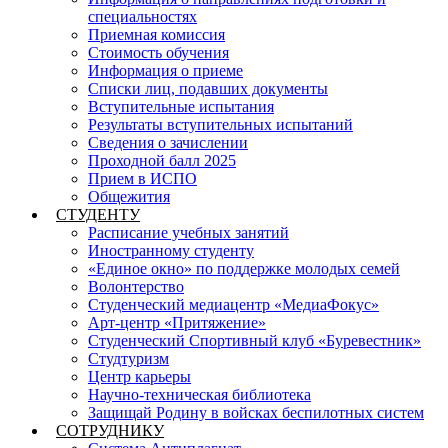
специальностях
Приемная комиссия
Стоимость обучения
Информация о приеме
Списки лиц, подавших документы
Вступительные испытания
Результаты вступительных испытаний
Сведения о зачислении
Проходной балл 2025
Прием в ИСПО
Общежития
СТУДЕНТУ
Расписание учебных занятий
Иностранному студенту
«Единое окно» по поддержке молодых семей
Волонтерство
Студенческий медиацентр «МедиаФокус»
Арт-центр «Притяжение»
Студенческий Спортивный клуб «Буревестник»
Студтуризм
Центр карьеры
Научно-техническая библиотека
Защищай Родину в войсках беспилотных систем
СОТРУДНИКУ