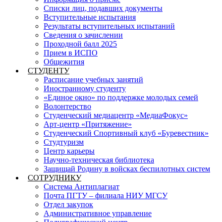
Списки лиц, подавших документы
Вступительные испытания
Результаты вступительных испытаний
Сведения о зачислении
Проходной балл 2025
Прием в ИСПО
Общежития
СТУДЕНТУ
Расписание учебных занятий
Иностранному студенту
«Единое окно» по поддержке молодых семей
Волонтерство
Студенческий медиацентр «МедиаФокус»
Арт-центр «Притяжение»
Студенческий Спортивный клуб «Буревестник»
Студтуризм
Центр карьеры
Научно-техническая библиотека
Защищай Родину в войсках беспилотных систем
СОТРУДНИКУ
Система Антиплагиат
Почта ПГТУ – филиала НИУ МГСУ
Отдел закупок
Административное управление