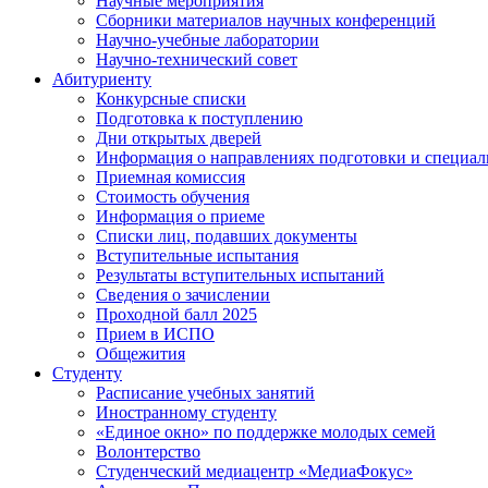
Научные мероприятия
Сборники материалов научных конференций
Научно-учебные лаборатории
Научно-технический совет
Абитуриенту
Конкурсные списки
Подготовка к поступлению
Дни открытых дверей
Информация о направлениях подготовки и специал
Приемная комиссия
Стоимость обучения
Информация о приеме
Списки лиц, подавших документы
Вступительные испытания
Результаты вступительных испытаний
Сведения о зачислении
Проходной балл 2025
Прием в ИСПО
Общежития
Студенту
Расписание учебных занятий
Иностранному студенту
«Единое окно» по поддержке молодых семей
Волонтерство
Студенческий медиацентр «МедиаФокус»