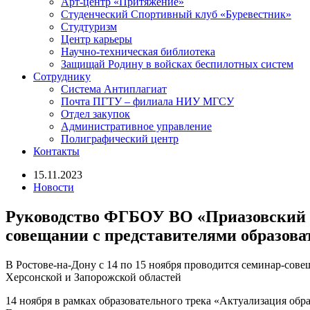
Арт-центр «Притяжение»
Студенческий Спортивный клуб «Буревестник»
Студтуризм
Центр карьеры
Научно-техническая библиотека
Защищай Родину в войсках беспилотных систем
Сотруднику
Система Антиплагиат
Почта ПГТУ – филиала НИУ МГСУ
Отдел закупок
Административное управление
Полиграфический центр
Контакты
15.11.2023
Новости
Руководство ФГБОУ ВО «Приазовский г
совещании с представителями образов
В Ростове-на-Дону с 14 по 15 ноября проводится семинар-сов
Херсонской и Запорожской областей
14 ноября в рамках образовательного трека «Актуализация о