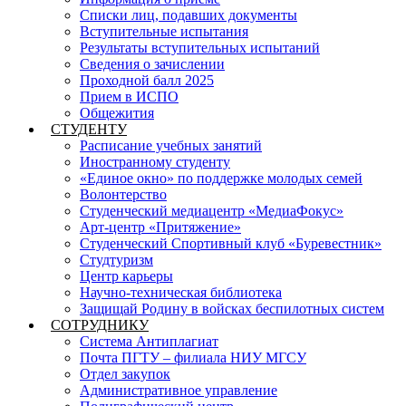
Списки лиц, подавших документы
Вступительные испытания
Результаты вступительных испытаний
Сведения о зачислении
Проходной балл 2025
Прием в ИСПО
Общежития
СТУДЕНТУ
Расписание учебных занятий
Иностранному студенту
«Единое окно» по поддержке молодых семей
Волонтерство
Студенческий медиацентр «МедиаФокус»
Арт-центр «Притяжение»
Студенческий Спортивный клуб «Буревестник»
Студтуризм
Центр карьеры
Научно-техническая библиотека
Защищай Родину в войсках беспилотных систем
СОТРУДНИКУ
Система Антиплагиат
Почта ПГТУ – филиала НИУ МГСУ
Отдел закупок
Административное управление