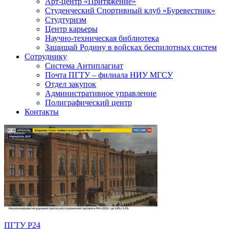
Арт-центр «Притяжение»
Студенческий Спортивный клуб «Буревестник»
Студтуризм
Центр карьеры
Научно-техническая библиотека
Защищай Родину в войсках беспилотных систем
Сотруднику
Система Антиплагиат
Почта ПГТУ – филиала НИУ МГСУ
Отдел закупок
Административное управление
Полиграфический центр
Контакты
ПГТУ Р24