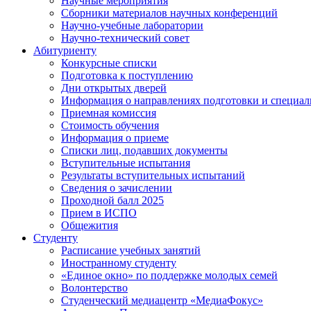
Научные мероприятия
Сборники материалов научных конференций
Научно-учебные лаборатории
Научно-технический совет
Абитуриенту
Конкурсные списки
Подготовка к поступлению
Дни открытых дверей
Информация о направлениях подготовки и специал
Приемная комиссия
Стоимость обучения
Информация о приеме
Списки лиц, подавших документы
Вступительные испытания
Результаты вступительных испытаний
Сведения о зачислении
Проходной балл 2025
Прием в ИСПО
Общежития
Студенту
Расписание учебных занятий
Иностранному студенту
«Единое окно» по поддержке молодых семей
Волонтерство
Студенческий медиацентр «МедиаФокус»