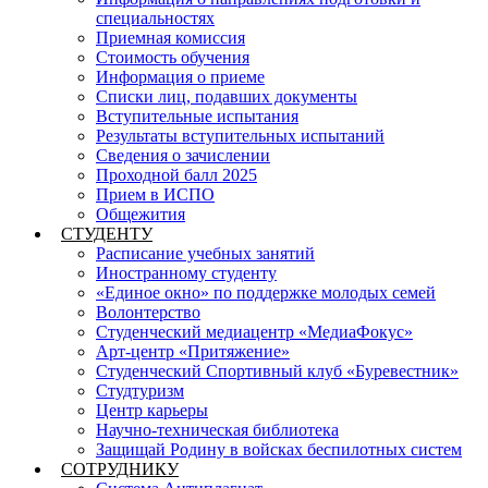
специальностях
Приемная комиссия
Стоимость обучения
Информация о приеме
Списки лиц, подавших документы
Вступительные испытания
Результаты вступительных испытаний
Сведения о зачислении
Проходной балл 2025
Прием в ИСПО
Общежития
СТУДЕНТУ
Расписание учебных занятий
Иностранному студенту
«Единое окно» по поддержке молодых семей
Волонтерство
Студенческий медиацентр «МедиаФокус»
Арт-центр «Притяжение»
Студенческий Спортивный клуб «Буревестник»
Студтуризм
Центр карьеры
Научно-техническая библиотека
Защищай Родину в войсках беспилотных систем
СОТРУДНИКУ