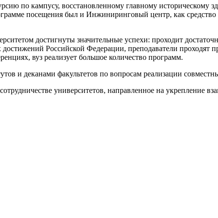
рсию по кампусу, восстановленному главному историческому зд
ограмме посещения был и Инжиниринговый центр, как средство
ерситетом достигнуты значительные успехи: проходит достаточ
ых достижений Российской Федерации, преподаватели проходят
ренциях, вуз реализует большое количество программ.
тутов и деканами факультетов по вопросам реализации совместн
сотрудничестве университетов, направленное на укрепление вз