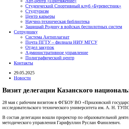
Арт-центр «Притяжение»
Студенческий Спортивный клуб «Буревестник»
Студтуризм
Центр карьеры
Научно-техническая библиотека
Защищай Родину в войсках беспилотных систем
Сотруднику
Система Антиплагиат
Почта ПГТУ – филиала НИУ МГСУ
Отдел закупок
Административное управление
Полиграфический центр
Контакты
29.05.2025
Новости
Визит делегации Казанского националь
28 мая с рабочим визитом в ФГБОУ ВО «Приазовский государс
исследовательского технического университета им. А. Н. ТУ
В состав делегации вошли проректор по образовательной деят
методического управления Гарифуллин Руслан Фанилевич.