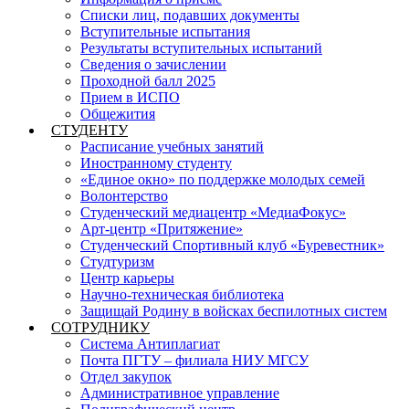
Списки лиц, подавших документы
Вступительные испытания
Результаты вступительных испытаний
Сведения о зачислении
Проходной балл 2025
Прием в ИСПО
Общежития
СТУДЕНТУ
Расписание учебных занятий
Иностранному студенту
«Единое окно» по поддержке молодых семей
Волонтерство
Студенческий медиацентр «МедиаФокус»
Арт-центр «Притяжение»
Студенческий Спортивный клуб «Буревестник»
Студтуризм
Центр карьеры
Научно-техническая библиотека
Защищай Родину в войсках беспилотных систем
СОТРУДНИКУ
Система Антиплагиат
Почта ПГТУ – филиала НИУ МГСУ
Отдел закупок
Административное управление