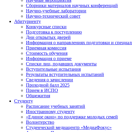
Научные мероприятия
Сборники материалов научных конференций
Научно-учебные лаборатории
Научно-технический совет
Абитуриенту
Конкурсные списки
Подготовка к поступлению
Дни открытых дверей
Информация о направлениях подготовки и специал
Приемная комиссия
Стоимость обучения
Информация о приеме
Списки лиц, подавших документы
Вступительные испытания
Результаты вступительных испытаний
Сведения о зачислении
Проходной балл 2025
Прием в ИСПО
Общежития
Студенту
Расписание учебных занятий
Иностранному студенту
«Единое окно» по поддержке молодых семей
Волонтерство
Студенческий медиацентр «МедиаФокус»