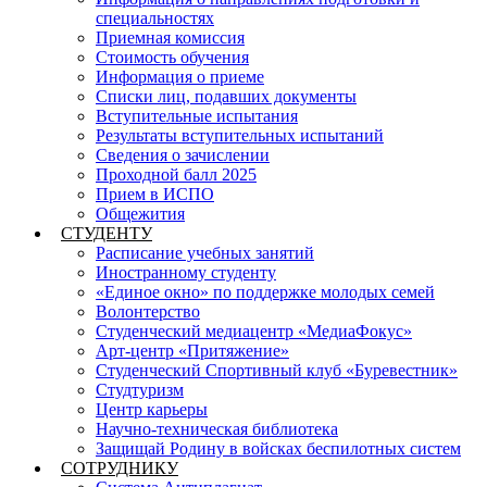
специальностях
Приемная комиссия
Стоимость обучения
Информация о приеме
Списки лиц, подавших документы
Вступительные испытания
Результаты вступительных испытаний
Сведения о зачислении
Проходной балл 2025
Прием в ИСПО
Общежития
СТУДЕНТУ
Расписание учебных занятий
Иностранному студенту
«Единое окно» по поддержке молодых семей
Волонтерство
Студенческий медиацентр «МедиаФокус»
Арт-центр «Притяжение»
Студенческий Спортивный клуб «Буревестник»
Студтуризм
Центр карьеры
Научно-техническая библиотека
Защищай Родину в войсках беспилотных систем
СОТРУДНИКУ