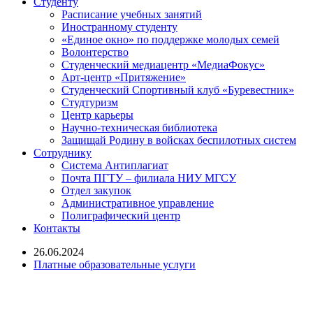
Студенту
Расписание учебных занятий
Иностранному студенту
«Единое окно» по поддержке молодых семей
Волонтерство
Студенческий медиацентр «МедиаФокус»
Арт-центр «Притяжение»
Студенческий Спортивный клуб «Буревестник»
Студтуризм
Центр карьеры
Научно-техническая библиотека
Защищай Родину в войсках беспилотных систем
Сотруднику
Система Антиплагиат
Почта ПГТУ – филиала НИУ МГСУ
Отдел закупок
Административное управление
Полиграфический центр
Контакты
26.06.2024
Платные образовательные услуги