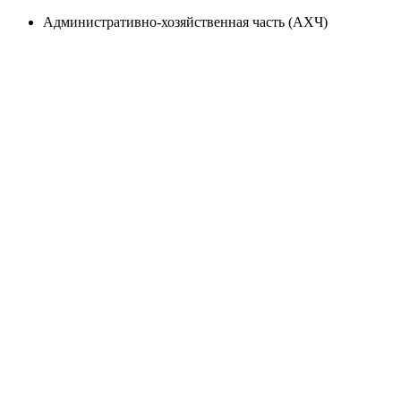
Административно-хозяйственная часть (АХЧ)
Университет
Новости
Видеоканал ПГТУ – ФИЛИАЛА НИУ МГСУ
Институты и факультеты
История
Гранты и проекты
Национальные проекты Ро​ссии
Ученый совет
Наука и образование против терроризма и
экстремизма
Противодействие коррупции
Сведения о доходах
Контактная информация
При использовании материалов портала активная
ссылка на источник обязательна