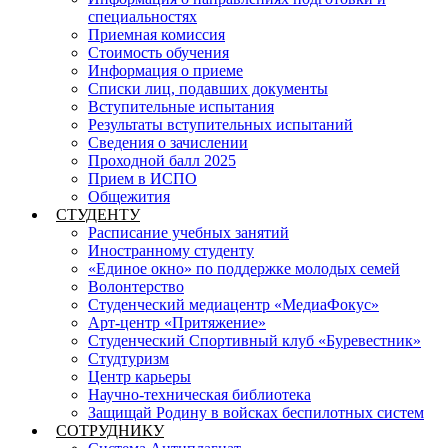
специальностях
Приемная комиссия
Стоимость обучения
Информация о приеме
Списки лиц, подавших документы
Вступительные испытания
Результаты вступительных испытаний
Сведения о зачислении
Проходной балл 2025
Прием в ИСПО
Общежития
СТУДЕНТУ
Расписание учебных занятий
Иностранному студенту
«Единое окно» по поддержке молодых семей
Волонтерство
Студенческий медиацентр «МедиаФокус»
Арт-центр «Притяжение»
Студенческий Спортивный клуб «Буревестник»
Студтуризм
Центр карьеры
Научно-техническая библиотека
Защищай Родину в войсках беспилотных систем
СОТРУДНИКУ