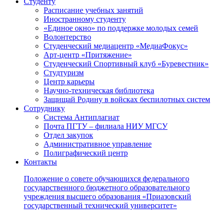
Студенту
Расписание учебных занятий
Иностранному студенту
«Единое окно» по поддержке молодых семей
Волонтерство
Студенческий медиацентр «МедиаФокус»
Арт-центр «Притяжение»
Студенческий Спортивный клуб «Буревестник»
Студтуризм
Центр карьеры
Научно-техническая библиотека
Защищай Родину в войсках беспилотных систем
Сотруднику
Система Антиплагиат
Почта ПГТУ – филиала НИУ МГСУ
Отдел закупок
Административное управление
Полиграфический центр
Контакты
Положение о совете обучающихся федерального
государственного бюджетного образовательного
учреждения высшего образования «Приазовский
государственный технический университет»