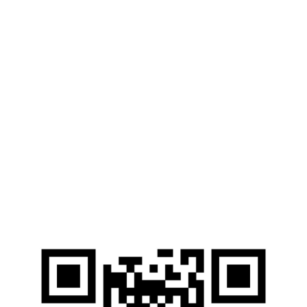
Дни открытых дверей
Контакты
г. Мариуполь, ул. Университетская, 7
pgtu@mgsu.ru
Web-ресурсы
Электронные Библиотечные Системы
Электронный каталог НИУ МГСУ
Открытые образовательные ресурсы
Справочные правовые системы
Ресурсы наших партнеров
Мы в соцсетях